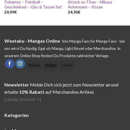
Pokemon – Pokéball –
Attack on Titan – Mikasa
Geschenkset – Glas & Tassen Set
Ackermann – Kissen
20,99
€
24,90
€
Weetaku - Mangas Online
Von Manga Fans für Manga Fans - bei
uns wirst Du fündig. Egal ob Manga, Light Novel oder Merchandise. In
unserem Online Shop findest Du Produkte zahlreicher Verlage.
Newsletter
Melde Dich sich jetzt zum Newsletter an und
erhalte
10% Rabatt
auf Merchandise Artikel.
[sibwp_form id=1]
Kategorien