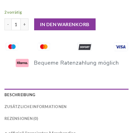
2 vorrätig
Studio Ghibli - Prinzessin Mononoke San's Maske - lackierte E
IN DEN WARENKORB
BESCHREIBUNG
ZUSÄTZLICHE INFORMATIONEN
REZENSIONEN (0)
• offiziell lizensiertes Merchandise