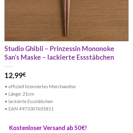
Studio Ghibli – Prinzessin Mononoke
San’s Maske – lackierte Essstäbchen
12,99
€
• offiziell lizensiertes Merchandise
• Länge: 21cm
• lackierte Essstäbchen
• EAN 4973307601811
Kostenloser Versand ab 50€!